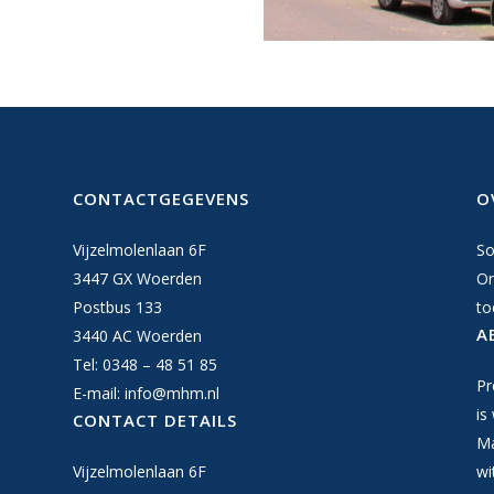
CONTACTGEGEVENS
O
Vijzelmolenlaan 6F
So
3447 GX Woerden
On
Postbus 133
to
A
3440 AC Woerden
Tel: 0348 – 48 51 85
Pr
E-mail:
info@mhm.nl
is
CONTACT DETAILS
Ma
Vijzelmolenlaan 6F
wi