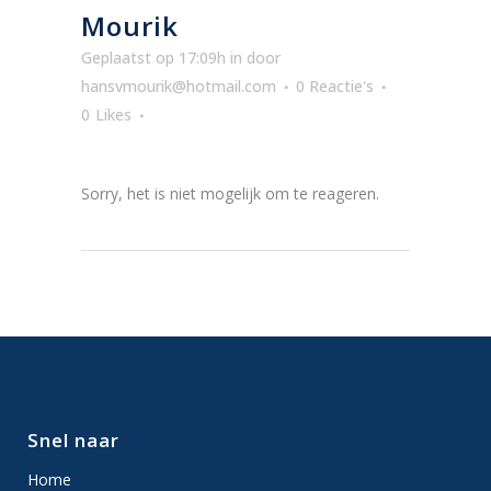
Mourik
Geplaatst op 17:09h
in
door
hansvmourik@hotmail.com
0 Reactie's
0
Likes
Sorry, het is niet mogelijk om te reageren.
Snel naar
Home