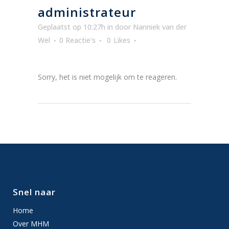
administrateur
Geplaatst op 10:27h
in
door
Nanniek van der
Wel
0 Reactie's
0
Likes
Sorry, het is niet mogelijk om te reageren.
Snel naar
Home
Over MHM