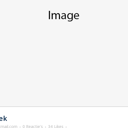
ek
mail.com
0 Reactie's
34
Likes